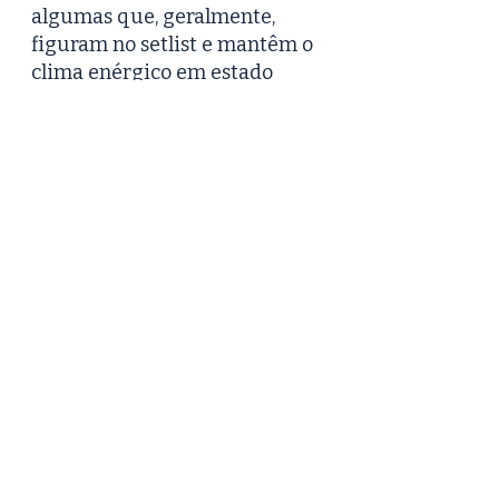
algumas que, geralmente, 
figuram no setlist e mantêm o 
clima enérgico em estado 
bruto.  
5. PARCERIAS     
Aos longos dos trinta anos de 
carreira (a serem celebrados 
em 2023) a banda estabeleceu 
parcerias com músicos 
diversos indo de Fernanda 
Abreu ("Zerovinteum") a Seu 
Jorge ("Quarta de Cinzas"), 
passado pelo argentino 
Trueno ("Meu Barrio") e Criolo 
("Distopia"). O rapper Black 
Alien, hoje em consolidada 