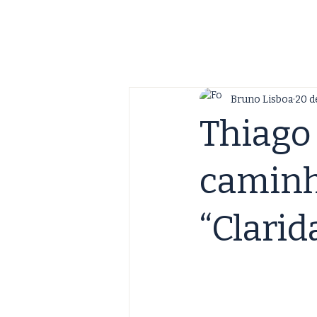
Bruno Lisboa
20 de
Thiago
caminh
“Clarid