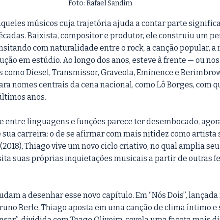
Foto: Rafael Sandim
ueles músicos cuja trajetória ajuda a contar parte signific
écadas. Baixista, compositor e produtor, ele construiu um p
ansitando com naturalidade entre o rock, a canção popular, a
ção em estúdio. Ao longo dos anos, esteve à frente — ou nos
 como Diesel, Transmissor, Graveola, Eminence e Berimbrow
ra nomes centrais da cena nacional, como Lô Borges, com 
últimos anos.
te entre linguagens e funções parece ter desembocado, agor
ua carreira: o de se afirmar com mais nitidez como artista s
 (2018), Thiago vive um novo ciclo criativo, no qual amplia se
sita suas próprias inquietações musicais a partir de outras 
judam a desenhar esse novo capítulo. Em “Nós Dois”, lançada 
runo Berle, Thiago aposta em uma canção de clima íntimo e s
sar”, dividida com Teago Oliveira, revela uma faceta mais d