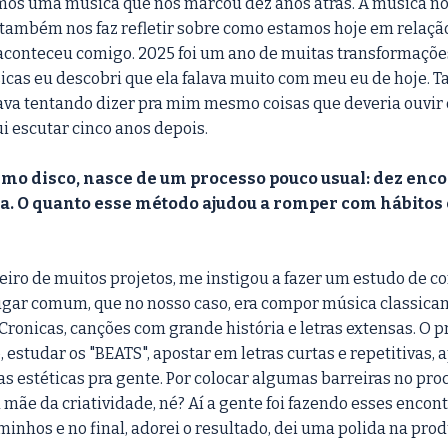
s uma música que nos marcou dez anos atrás. A música nos
mbém nos faz refletir sobre como estamos hoje em relação
 aconteceu comigo. 2025 foi um ano de muitas transformações
icas eu descobri que ela falava muito com meu eu de hoje. T
va tentando dizer pra mim mesmo coisas que deveria ouvir 
 escutar cinco anos depois. 
imo disco, nasce de um processo pouco usual: dez enco
a. O quanto esse método ajudou a romper com hábitos cr
ceiro de muitos projetos, me instigou a fazer um estudo de c
lugar comum, que no nosso caso, era compor música classicam
 Cronicas, canções com grande história e letras extensas. O p
, estudar os "BEATS", apostar em letras curtas e repetitivas, 
s estéticas pra gente. Por colocar algumas barreiras no proc
a mãe da criatividade, né? Aí a gente foi fazendo esses encont
nhos e no final, adorei o resultado, dei uma polida na produ