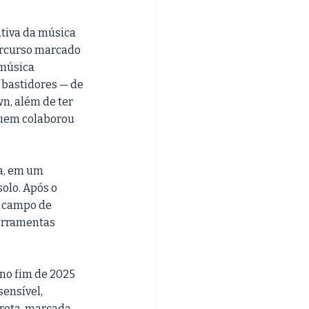
ativa da música 
ercurso marcado 
 música 
 bastidores — de 
n, além de ter 
quem colaborou 
a, em um 
olo. Após o 
u campo de 
ferramentas 
no fim de 2025 
ensível, 
ireta, marcada 