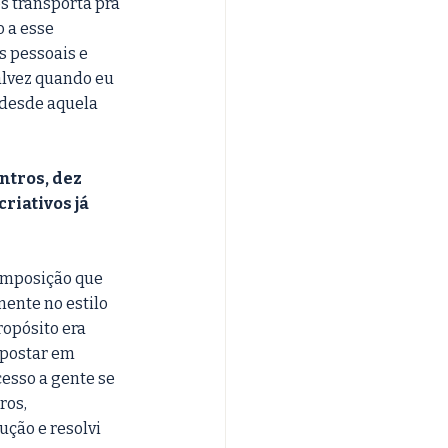
 transporta pra 
 a esse 
 pessoais e 
alvez quando eu 
desde aquela 
ntros, dez 
iativos já 
omposição que 
ente no estilo 
ropósito era 
apostar em 
esso a gente se 
ros, 
ção e resolvi 