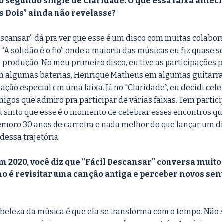
o segundo single de Claridade. O que essa faixa anteci
ós Dois” ainda não revelasse?
escansar” dá pra ver que esse é um disco com muitas colabora
 “A solidão é o fio” onde a maioria das músicas eu fiz quase s
produção. No meu primeiro disco, eu tive as participações p
algumas baterias, Henrique Matheus em algumas guitarras 
ção especial em uma faixa. Já no "Claridade”, eu decidi cele
igos que admiro pra participar de várias faixas. Tem partici
u sinto que esse é o momento de celebrar esses encontros que
emoro 30 anos de carreira e nada melhor do que lançar um d
dessa trajetória.
2020, você diz que "Fácil Descansar" conversa muito 
 é revisitar uma canção antiga e perceber novos sent
eleza da música é que ela se transforma com o tempo. Não 