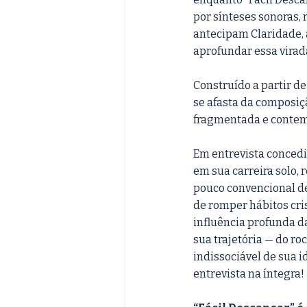
por sínteses sonoras, 
antecipam Claridade, 
aprofundar essa virada
Construído a partir de
se afasta da composiçã
fragmentada e contemp
Em entrevista concedi
em sua carreira solo, 
pouco convencional d
de romper hábitos cri
influência profunda d
sua trajetória — do ro
indissociável de sua i
entrevista na íntegra!