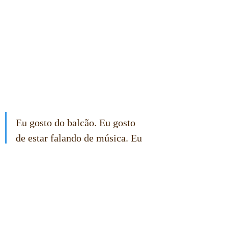
Eu gosto do balcão. Eu gosto 
de estar falando de música. Eu 
gosto de ver a evolução da 
música. É a melhor coisa do 
mundo!
Phono: Falando da nova 
geração, como vocês estão 