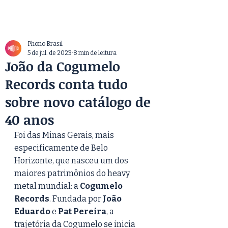
Phono Brasil
5 de jul. de 2023
8 min de leitura
João da Cogumelo
Records conta tudo
sobre novo catálogo de
40 anos
Foi das Minas Gerais, mais 
especificamente de Belo 
Horizonte, que nasceu um dos 
maiores patrimônios do heavy 
metal mundial: a 
Cogumelo 
Records
. Fundada por 
João 
Eduardo
 e 
Pat Pereira
, a 
trajetória da Cogumelo se inicia 