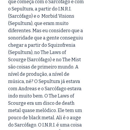
que começa com o Sarcófago e com 
o Sepultura, a partir do I.N.R.I.
(Sarcófago) e o  Morbid Visions 
(Sepultura), que eram muito 
diferentes. Mas eu considero que a 
sonoridade que a gente conseguiu 
chegar a partir do Squizofrenia 
(Sepultura), no The Laws of 
Scourge (Sarcófago) e no The Mist 
são coisas de primeiro mundo. A 
nível de produção, a nível de 
música, né? O Sepultura já estava 
com Andreas e o Sarcófago estava 
indo muito bem. O The Laws of 
Scourge era um disco de death 
metal quase melódico. Ele tem um 
pouco de black metal. Ali é o auge 
do Sarcófago. O I.N.R.I. é uma coisa 