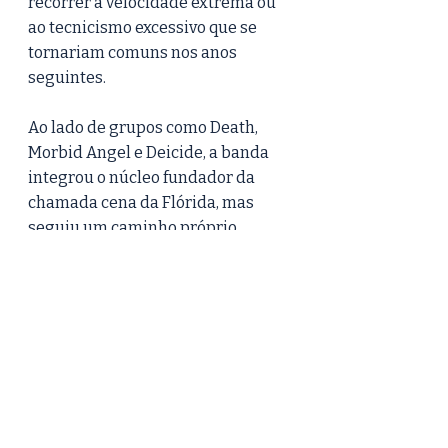
recorrer à velocidade extrema ou 
ao tecnicismo excessivo que se 
tornariam comuns nos anos 
seguintes.
Ao lado de grupos como Death, 
Morbid Angel e Deicide, a banda 
integrou o núcleo fundador da 
chamada cena da Flórida, mas 
seguiu um caminho próprio, 
baseado em grooves lentos, riffs 
circulares e uma noção quase 
física de peso.
Cause of Death
 e 
The End 
Complete
 figuraram entre os 
primeiros álbuns de death metal a 
alcançar posições relevantes na 