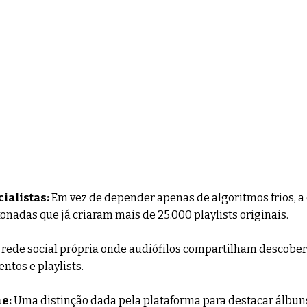
ialistas:
 Em vez de depender apenas de algoritmos frios, a c
onadas que já criaram mais de 25.000 playlists originais.
rede social própria onde audiófilos compartilham descobert
ntos e playlists.
e:
 Uma distinção dada pela plataforma para destacar álbuns