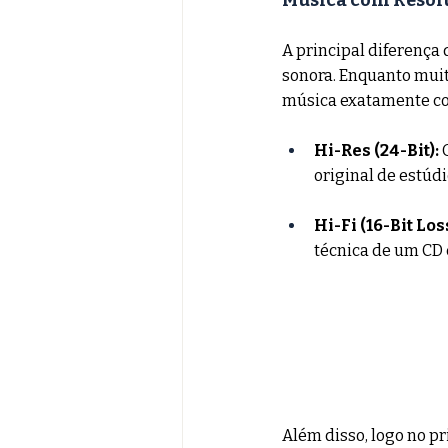
Música com Resol
A principal diferença 
sonora. Enquanto muit
música exatamente co
Hi-Res (24-Bit):
 
original de estúdi
Hi-Fi (16-Bit Los
técnica de um CD
Além disso, logo no pr