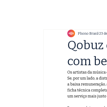
Phono Brasil
23 de
Qobuz 
com be
Os artistas da música
Se, por um lado, a dis
a baixa remuneração, a
ficha técnica complet
um serviço mais justo 