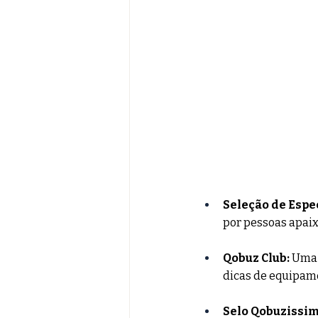
Seleção de Espec
por pessoas apaix
Qobuz Club:
 Uma 
dicas de equipame
Selo Qobuzissim