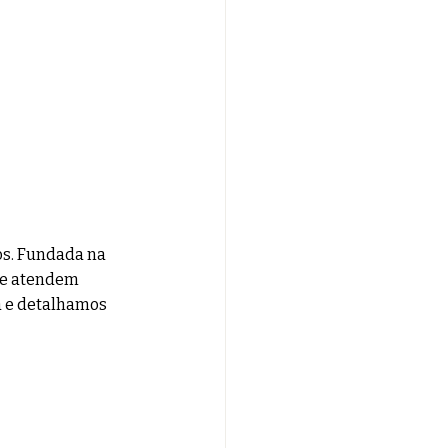
s. Fundada na 
ue atendem 
a e detalhamos 