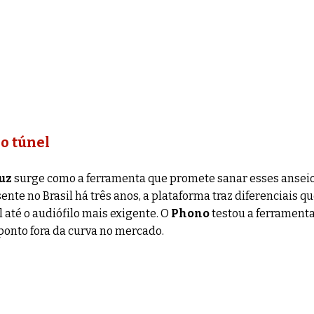
o túnel
uz
 surge como a ferramenta que promete sanar esses anseio
nte no Brasil há três anos, a plataforma traz diferenciais q
 até o audiófilo mais exigente. O 
Phono
 testou a ferrament
 ponto fora da curva no mercado.