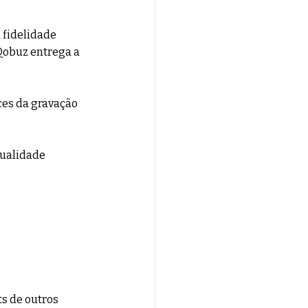
 fidelidade 
Qobuz entrega a 
ces da gravação 
qualidade 
s de outros 