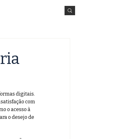
LISTA
REVIEW
AGENDA
SOBRE
ria
ormas digitais. 
insatisfação com 
mo o acesso à 
ra o desejo de 