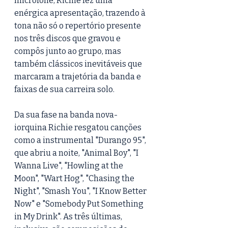
microfone, Richie fez uma 
enérgica apresentação, trazendo à 
tona não só o repertório presente 
nos três discos que gravou e 
compôs junto ao grupo, mas 
também clássicos inevitáveis que 
marcaram a trajetória da banda e 
faixas de sua carreira solo.
Da sua fase na banda nova-
iorquina Richie resgatou canções 
como a instrumental "Durango 95", 
que abriu a noite, "Animal Boy", "I 
Wanna Live", "Howling at the 
Moon", "Wart Hog", "Chasing the 
Night", "Smash You", "I Know Better 
Now" e "Somebody Put Something 
in My Drink". As três últimas, 